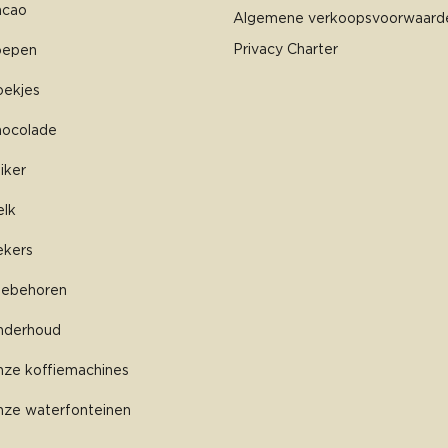
acao
Algemene verkoopsvoorwaard
Privacy Charter
oepen
ekjes
hocolade
iker
lk
ekers
oebehoren
nderhoud
ze koffiemachines
ze waterfonteinen