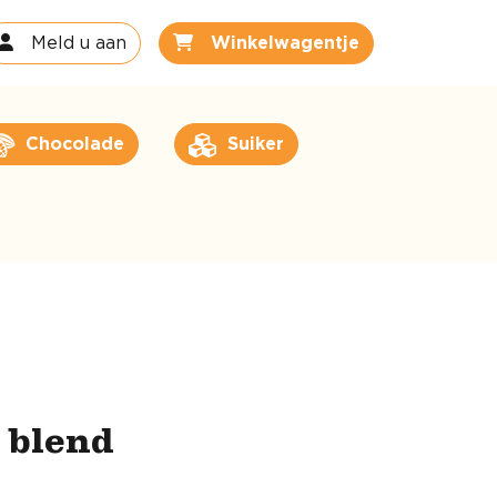
Meld u aan
Winkelwagentje
Chocolade
Suiker
l blend