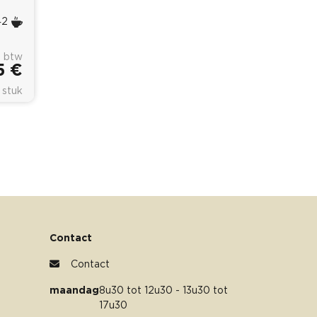
42
. btw
5 €
 stuk
Contact
Contact
maandag
8u30 tot 12u30 - 13u30 tot
17u30