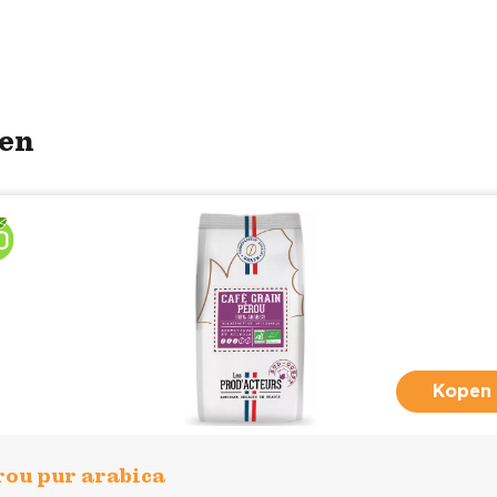
ten
Kopen
rou pur arabica