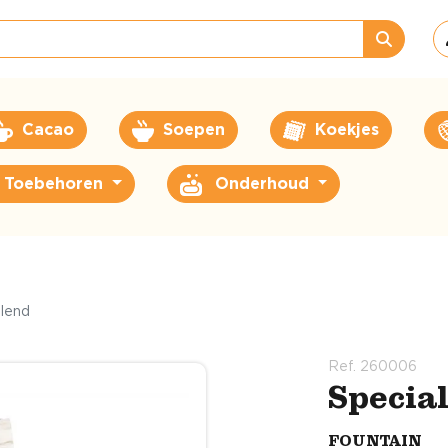
Cacao
Soepen
Koekjes
Toebehoren
Onderhoud
blend
Ref. 260006
Specia
FOUNTAIN