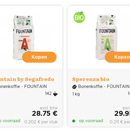
Kopen
Kopen
ntain by Segafredo
Sperenza bio
onenkoffie - FOUNTAIN
Bonenkoffie - FOUNTAIN
142
1
1 kg
excl. btw
exc
28.75 €
29.9
p voorraad
op voorraad
0.202 € per stuk
0.211 € pe