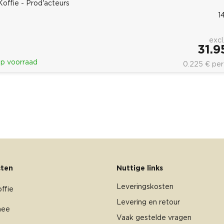
Koffie - Prod'acteurs
1
excl
31.9
p voorraad
0.225 € per
ten
Nuttige links
Leveringskosten
ffie
Levering en retour
hee
Vaak gestelde vragen