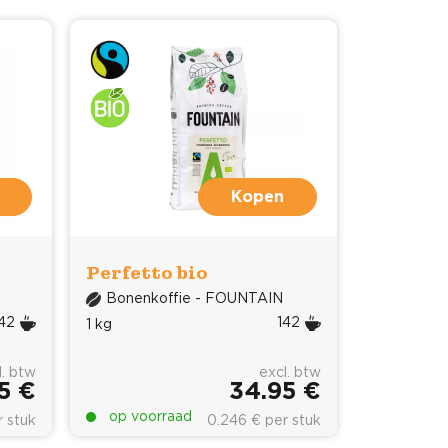
Kopen
Perfetto bio
Bonenkoffie - FOUNTAIN
42
142
1 kg
l. btw
excl. btw
5 €
34.95 €
op voorraad
r stuk
0.246 € per stuk