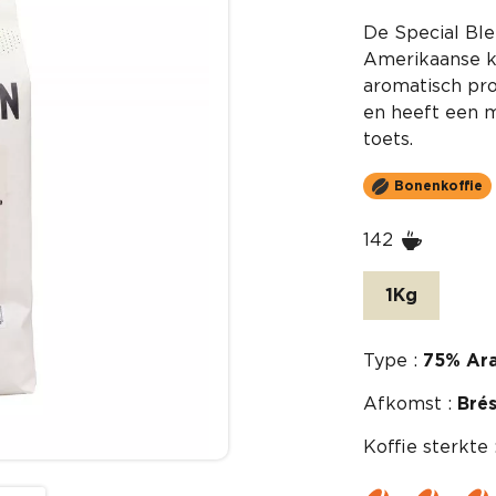
De Special Ble
Amerikaanse ko
aromatisch pro
en heeft een m
toets.
Bonenkoffie
142
1Kg
Type :
75% Ara
Afkomst :
Brés
Koffie sterkte 