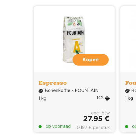
Kopen
Espresso
Fou
Bonenkoffie - FOUNTAIN
B
142
1 kg
1 kg
excl. btw
27.95 €
op voorraad
o
0.197 € per stuk