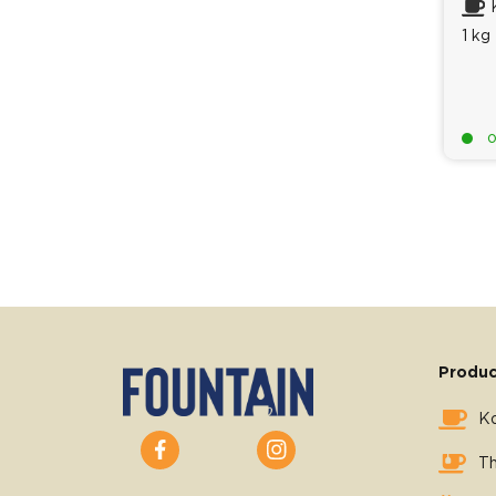
1 kg
o
Produc
Ko
T