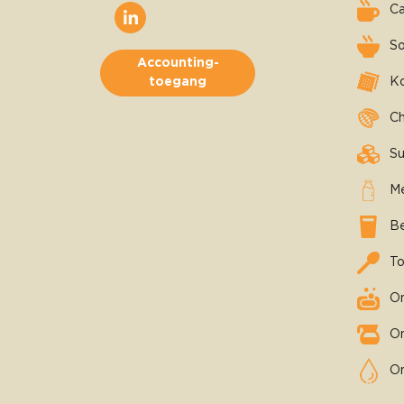
C
S
Accounting-
Ko
toegang
C
Su
Me
B
T
O
On
On