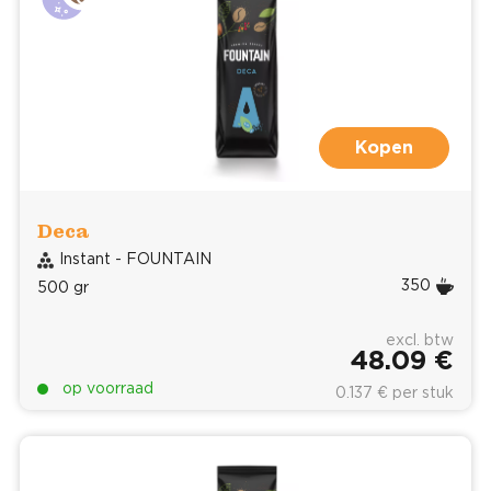
Kopen
Deca
Instant - FOUNTAIN
350
500 gr
excl. btw
48.09 €
op voorraad
0.137 € per stuk