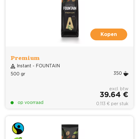
Kopen
Premium
Instant - FOUNTAIN
350
500 gr
excl. btw
39.64 €
op voorraad
0.113 € per stuk