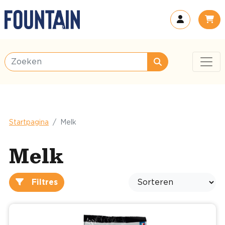
Startpagina
Melk
Melk
Filtres